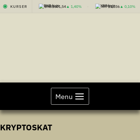
2,91
▼ 0,20%
KURSER
BNB
$601,54
▲ 1,40%
XRP
$1,036
▲ 0,10%
Fortsæt
til
indhold
Menu
KRYPTOSKAT