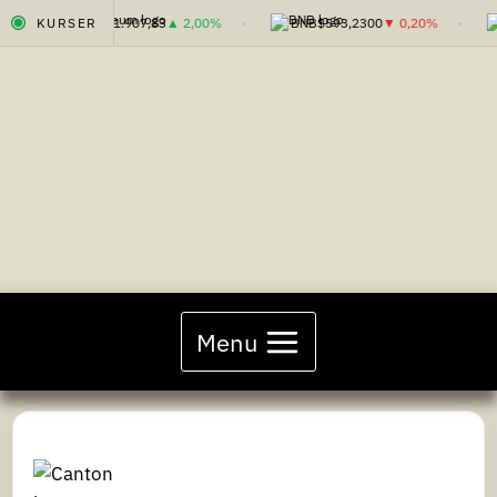
%
KURSER
ETH
$1.907,83
▲ 2,00%
BNB
$593,2300
▼ 0,20%
Fortsæt
til
indhold
Menu