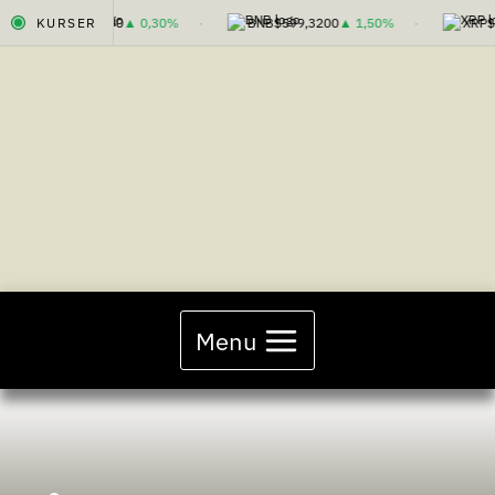
ETH
KURSER
$1.918,90
▲ 0,30%
BNB
$599,3200
▲ 1,50%
XRP
$1,0
Fortsæt
til
indhold
Menu