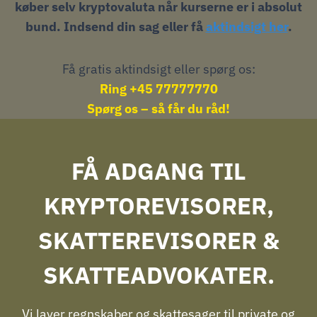
køber selv kryptovaluta når kurserne er i absolut
bund. Indsend din sag eller få
aktindsigt her
.
Få gratis aktindsigt eller spørg os:
Ring +45 77777770
Spørg os – så får du råd!
FÅ ADGANG TIL
KRYPTOREVISORER,
SKATTEREVISORER &
SKATTEADVOKATER.
Vi laver regnskaber og skattesager til private og