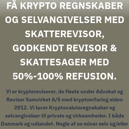
FÅ KRYPTO REGNSKABER
OG SELVANGIVELSER MED
SKATTEREVISOR,
GODKENDT REVISOR &
SKATTESAGER MED
50%-100% REFUSION.
Vi er kryptorevisorer, de fleste under Advokat og
Revisor Samvirket A/S med kryptoerfaring siden
2012.
Vi laver Kryptovalutaregnskaber og
selvangivelser til private og virksomheder. I både
Danmark og udlandet.
Nogle af os miner selv og/eller