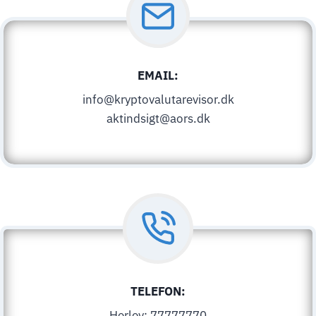
EMAIL:
info@kryptovalutarevisor.dk
aktindsigt@aors.dk
TELEFON:
Herlev: 77777770