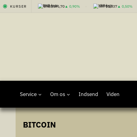
,99
▲ 0,40%
KURSER
BNB
$595,70
▲ 0,90%
XRP
$1,037
▲ 0,50%
Fortsæt
til
indhold
Service
Om os
Indsend
Viden
BITCOIN