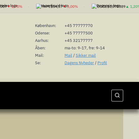
7
▼ 2,70%
HYPE
$54,57
▼ 3,00%
DOGE
$0,070389
▲ 1,20%
København:
+45 77777770
Odense:
+45 77777500
Aarhus:
+45 32177777
Åben:
ma-to: 9-17, fre: 9-14
Mail:
Mail
/
Sikker mail
Se:
Dagens Nyheder
/
Profil