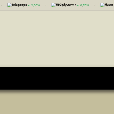
SOL
$75,39
▲ 2,00%
TRX
$0,328715
▲ 0,70%
F_H
$1,00