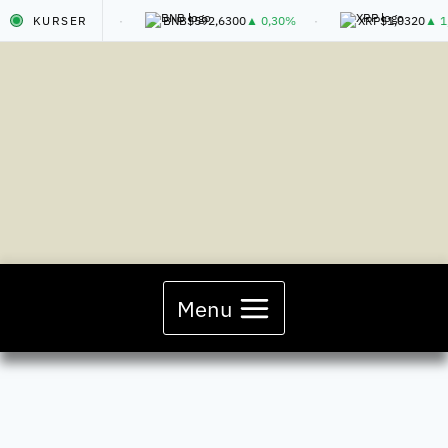
9
▲ 1,10%
KURSER
BNB
$592,6300
▲ 0,30%
XRP
$1,0320
▲ 1,60%
Fortsæt
til
indhold
Menu