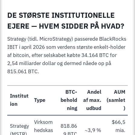
DE STØRSTE INSTITUTIONELLE
EJERE — HVEM SIDDER PÅ HVAD?
Strategy (tidl. MicroStrategy) passerede BlackRocks
IBIT i april 2026 som verdens største enkelt-holder
af bitcoin, efter selskabet købte 34.164 BTC for
2,54 milliarder dollar og dermed nåede op på
815.061 BTC.
BTC-
Andel
AUM
Institut
Type
behold
af max.
(samlet
ion
ning
udbud
)
Virksom
$66,5
Strategy
818.86
hedskas
~3,9 %
mia.
(MSTR)
9 BTC