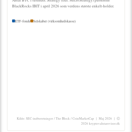
BlackRocks IBIT i april 2026 som verdens største enkelt-holder.
ETF-fonde
Selskaber (virksomhedskasse)
Kilde: SEC-indberetninger / The Block / CoinMarketCap | Maj 2026 | Ⓒ
2026 kryptovalutarevisor.dk