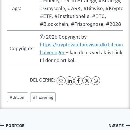
#Fidelity, #MicroStrategy, #Strategy,
Tags:
#Grayscale, #ARK, #Bitwise, #Krypto,
#ETF, #Institutionelle, #BTC,
#Blockchain, #Prisprognose, #2028
Ⓒ 2026 Copyright by
https://kryptovalutarevisor.dk/bitcoin-
Copyrights:
halveringer
– kan deles ved aktivt link
til denne artikel.
DEL GERNE:
Indlæg-
#
Bitcoin
#
Halvering
tags:
INDLÆGSNAVIGATION
FORRIGE
NÆSTE