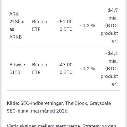
$4,7
ARK
mia.
21Shar
Bitcoin
~51.00
~0,2 %
(BTC-
es
ETF
0 BTC
produkt
ARKB
er)
~$4,4
mia.
Bitwise
Bitcoin
~47.00
~0,2 %
(BTC-
BITB
ETF
0 BTC
produkt
er)
Kilde: SEC-indberetninger, The Block, Grayscale
SEC-filing, maj måned 2026.
Vigtig skelnen mellem ejertyperne. Strategy og den