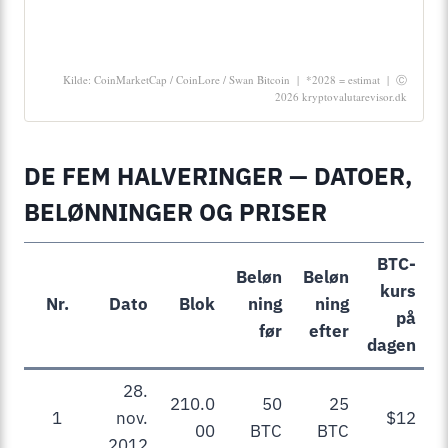
Kilde: CoinMarketCap / CoinLore / Swan Bitcoin | *2028 = estimat | Ⓒ
2026 kryptovalutarevisor.dk
DE FEM HALVERINGER — DATOER,
BELØNNINGER OG PRISER
BTC-
Beløn
Beløn
kurs
Nr.
Dato
Blok
ning
ning
på
før
efter
dagen
28.
210.0
50
25
1
nov.
$12
00
BTC
BTC
2012