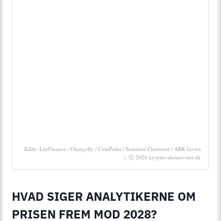
Kilde: LiteFinance / Changelly / CoinPedia / Standard Chartered / ARK Invest
| Ⓒ 2026 kryptovalutarevisor.dk
HVAD SIGER ANALYTIKERNE OM
PRISEN FREM MOD 2028?