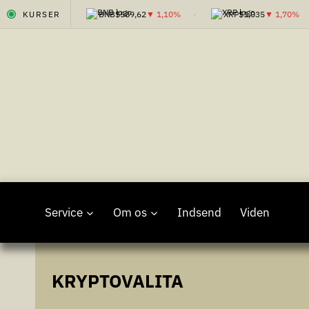
,38
▲ 0,00%
KURSER
BNB
$589,62
▼ 1,10%
XRP
$1,035
▼ 1,70%
Fortsæt
til
indhold
Service
Om os
Indsend
Viden
KRYPTOVALITA