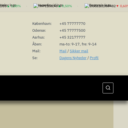
35
▲ 1,50%
HYPE
$56,46
▲ 0,50%
DOGE
$0,069482
▼ 0,60%
København:
+45 77777770
Odense:
+45 77777500
Aarhus:
+45 32177777
Åben:
ma-to: 9-17, fre: 9-14
Mail:
Mail
/
Sikker mail
Se:
Dagens Nyheder
/
Profil