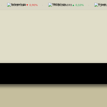
SOL
$73,64
▼ 0,90%
TRX
$0,326593
▲ 0,10%
F_H
$1,0