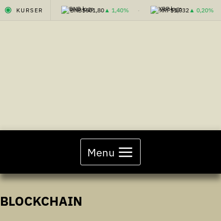
5,17
▲ 0,00%
KURSER
BNB
$601,80
▲ 1,40%
XRP
$1,032
▲ 0,20%
Fortsæt
til
indhold
Menu
BLOCKCHAIN